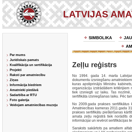
LATVIJAS AM
SIMBOLIKA
JAU
AM
Par mums
Juridiskais pamats
Zeļļu reģistrs
Kvalifikācija un sertifikācija
Projekti
Raksti par amatniecību
No 1994. gada 14. marta Latvijas
dokumentu izsniegšanu amatniekiem. 
Ziņas
kuras apstiprinājis Ministru kabinet
Informācija biedriem
organizāciju izstrādātiem kritērijiem
Amatnieki piedāvā
tiek izsniegti uz laiku. Tas nozīmē
Sadarbība ar RTU
sertifikāta izsniegšanas laiku. Pēc ta
Foto galerija
No 2009.gada prakses sertifikātus 
Veidojam amatniecības muzeju
Amatniecības kameras 2011.gada 31.
prakses sertifikātu piešķiršanas kārt
amata zeļļu reģistrā tiek norādīts 
informācijai un ievērot sertifikācijas t
Saraksts sakārtots pa amatiem alfabēt