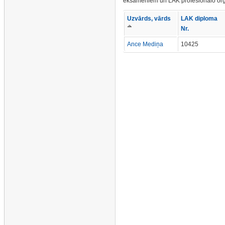
eksāmeniem un LAK profesionālo org
Uzvārds, vārds
LAK diploma
Nr.
Ance Mediņa
10425