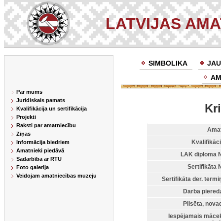
LATVIJAS AM
SIMBOLIKA
JAU
AM
Par mums
Juridiskais pamats
Kr
Kvalifikācija un sertifikācija
Projekti
Raksti par amatniecību
Amat
Ziņas
Kvalifikāci
Informācija biedriem
Amatnieki piedāvā
LAK diploma N
Sadarbība ar RTU
Sertifikāta N
Foto galerija
Veidojam amatniecības muzeju
Sertifikāta der. termi
Darba piered
Pilsēta, nova
Iespējamais māce