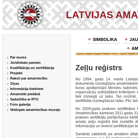
LATVIJAS AM
SIMBOLIKA
JAU
AM
Par mums
Juridiskais pamats
Zeļļu reģistrs
Kvalifikācija un sertifikācija
Projekti
Raksti par amatniecību
No 1994. gada 14. marta Latvijas
dokumentu izsniegšanu amatniekiem. 
Ziņas
kuras apstiprinājis Ministru kabinet
Informācija biedriem
organizāciju izstrādātiem kritērijiem
Amatnieki piedāvā
tiek izsniegti uz laiku. Tas nozīmē
Sadarbība ar RTU
sertifikāta izsniegšanas laiku. Pēc ta
Foto galerija
No 2009.gada prakses sertifikātus 
Veidojam amatniecības muzeju
Amatniecības kameras 2011.gada 31.
prakses sertifikātu piešķiršanas kārt
amata zeļļu reģistrā tiek norādīts 
informācijai un ievērot sertifikācijas t
Saraksts sakārtots pa amatiem alfabēt