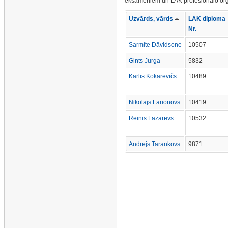
eksāmeniem un LAK profesionālo org
Uzvārds, vārds
LAK diploma
Nr.
Sarmīte Dāvidsone
10507
Gints Jurga
5832
Kārlis Kokarēvičs
10489
Nikolajs Larionovs
10419
Reinis Lazarevs
10532
Andrejs Tarankovs
9871