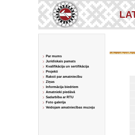
LA
Par mums
Juridiskais pamats
Kvalifikācija un sertifikācija
Projekti
Raksti par amatniecību
Ziņas
Informācija biedriem
Amatnieki piedāvā
Sadarbība ar RTU
Foto galerija
Veidojam amatniecības muzeju