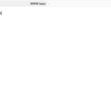
WWW lapa:
-
ļ