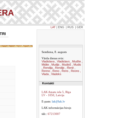
ERA
LAT
|
ENG
|
RUS
|
GER
TRI
Sestdiena, 8. augusts
Vārda dienas svin:
Vladislava , Vladislavs , Mudīte ,
Midite , Mudijs , Mudiņš , Mudis
, Rendija , Rendijs , Renē ,
Renno , Reno , Rens , Reons ,
Vlada , Vladeks
Kontakti
LAK Amatu iela 5, Rīga
LV - 1050, Latvija
E-pasts
:
lak@lak.lv
LAK informācijas birojs
tālr.:
67213007