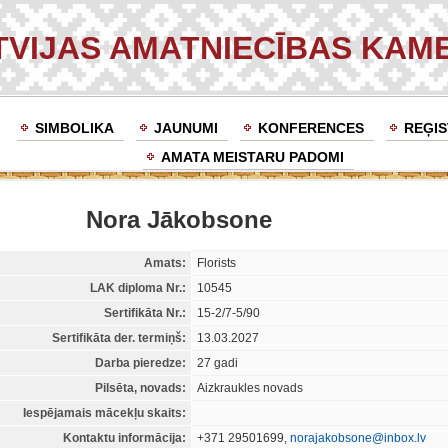
TVIJAS AMATNIECĪBAS KAM
SIMBOLIKA
JAUNUMI
KONFERENCES
REĢIS
AMATA MEISTARU PADOMI
Nora Jākobsone
Amats:
Florists
LAK diploma Nr.:
10545
Sertifikāta Nr.:
15-2/7-5/90
Sertifikāta der. termiņš:
13.03.2027
Darba pieredze:
27 gadi
Pilsēta, novads:
Aizkraukles novads
Iespējamais mācekļu skaits:
Kontaktu informācija:
+371 29501699,
norajakobsone@inbox.lv