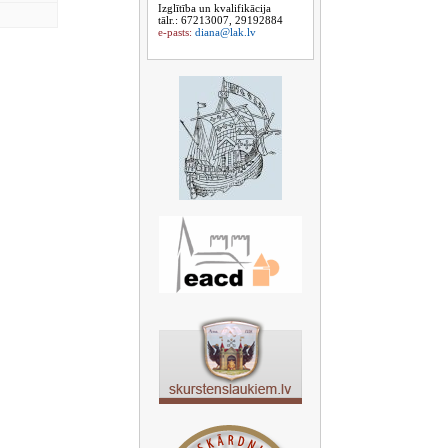
Izglītība un kvalifikācija
tālr.: 67213007, 29192884
e-pasts:
diana@lak.lv