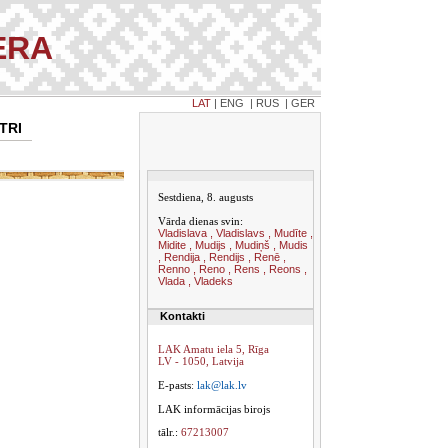
ERA
LAT
|
ENG
|
RUS
|
GER
TRI
Sestdiena, 8. augusts
Vārda dienas svin:
Vladislava , Vladislavs , Mudīte ,
Midite , Mudijs , Mudiņš , Mudis
, Rendija , Rendijs , Renē ,
Renno , Reno , Rens , Reons ,
Vlada , Vladeks
Kontakti
LAK Amatu iela 5, Rīga
LV - 1050, Latvija
E-pasts
:
lak@lak.lv
LAK informācijas birojs
tālr.:
67213007