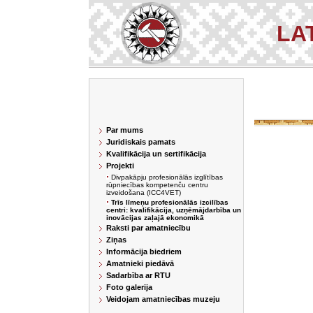
LA
Par mums
Juridiskais pamats
Kvalifikācija un sertifikācija
Projekti
Divpakāpju profesionālās izglītības
rūpniecības kompetenču centru
izveidošana (ICC4VET)
Trīs līmeņu profesionālās izcilības
centri: kvalifikācija, uzņēmājdarbība un
inovācijas zaļajā ekonomikā
Raksti par amatniecību
Ziņas
Informācija biedriem
Amatnieki piedāvā
Sadarbība ar RTU
Foto galerija
Veidojam amatniecības muzeju