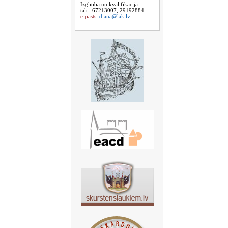
Izglītība un kvalifikācija
tālr.: 67213007, 29192884
e-pasts:
diana@lak.lv