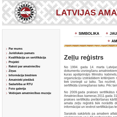
LATVIJAS AM
SIMBOLIKA
JAU
AM
Par mums
Juridiskais pamats
Zeļļu reģistrs
Kvalifikācija un sertifikācija
Projekti
Raksti par amatniecību
No 1994. gada 14. marta Latvijas
dokumentu izsniegšanu amatniekiem. 
Ziņas
kuras apstiprinājis Ministru kabinet
Informācija biedriem
organizāciju izstrādātiem kritērijiem
Amatnieki piedāvā
tiek izsniegti uz laiku. Tas nozīmē
Sadarbība ar RTU
sertifikāta izsniegšanas laiku. Pēc ta
Foto galerija
No 2009.gada prakses sertifikātus 
Veidojam amatniecības muzeju
Amatniecības kameras 2011.gada 31.
prakses sertifikātu piešķiršanas kārt
amata zeļļu reģistrā tiek norādīts 
informācijai un ievērot sertifikācijas t
Saraksts sakārtots pa amatiem alfabēt