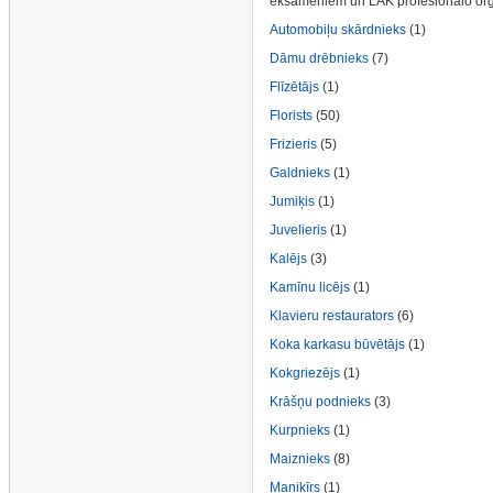
eksāmeniem un LAK profesionālo org
Automobiļu skārdnieks
(1)
Dāmu drēbnieks
(7)
Flīzētājs
(1)
Florists
(50)
Frizieris
(5)
Galdnieks
(1)
Jumiķis
(1)
Juvelieris
(1)
Kalējs
(3)
Kamīnu licējs
(1)
Klavieru restaurators
(6)
Koka karkasu būvētājs
(1)
Kokgriezējs
(1)
Krāšņu podnieks
(3)
Kurpnieks
(1)
Maiznieks
(8)
Manikīrs
(1)